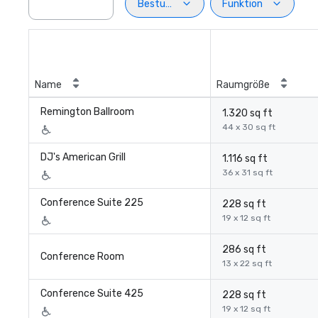
Bestuhlung
Funktion
Name
Raumgröße
Remington Ballroom
1.320 sq ft
44 x 30 sq ft
DJ's American Grill
1.116 sq ft
36 x 31 sq ft
Conference Suite 225
228 sq ft
19 x 12 sq ft
286 sq ft
Conference Room
13 x 22 sq ft
Conference Suite 425
228 sq ft
19 x 12 sq ft