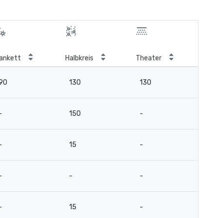
ankett
Halbkreis
Theater
Kla
90
130
130
7
-
150
-
-
-
15
-
-
-
-
-
-
-
15
-
-