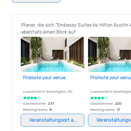
Planer, die sich "Embassy Suites by Hilton Aust
ebenfalls einen Blick auf
Promote your venue
Promote your venu
Luxushotel in
Washington
, DC
Luxushotel in
Washingt
Gästezimmer
:
237
Gästezimmer
:
220
Meetingräume
:
8
Meetingräume
:
17
Veranstaltungsort auswählen
Veranstaltungs