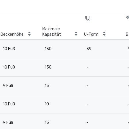
Maximale
Deckenhöhe
Kapazität
U-Form
B
10 Fuß
130
39
10 Fuß
150
-
9 Fuß
15
-
10 Fuß
10
-
9 Fuß
15
-