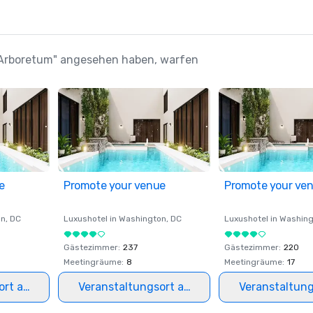
in Arboretum" angesehen haben, warfen
e
Promote your venue
Promote your ve
on
, DC
Luxushotel in
Washington
, DC
Luxushotel in
Washing
Gästezimmer
:
237
Gästezimmer
:
220
Meetingräume
:
8
Meetingräume
:
17
ort auswählen
Veranstaltungsort auswählen
Veranstaltun