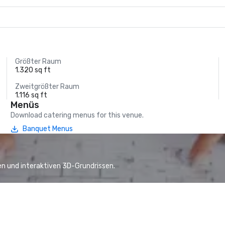
Größter Raum
1.320 sq ft
Zweitgrößter Raum
1.116 sq ft
Menüs
Download catering menus for this venue.
Banquet Menus
n und interaktiven 3D-Grundrissen.