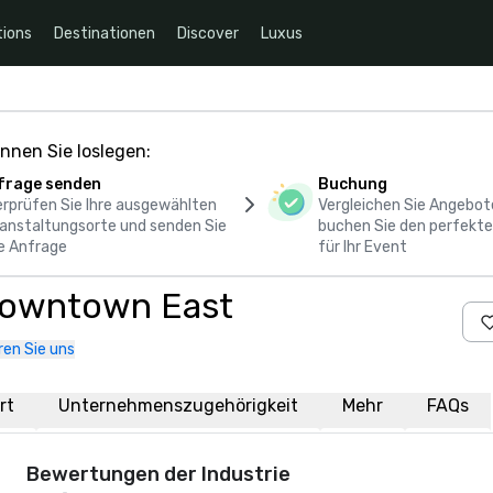
ions
Destinationen
Discover
Luxus
nnen Sie loslegen:
frage senden
Buchung
rprüfen Sie Ihre ausgewählten
Vergleichen Sie Angebot
anstaltungsorte und senden Sie
buchen Sie den perfekte
e Anfrage
für Ihr Event
 Downtown East
ren Sie uns
rt
Unternehmenszugehörigkeit
Mehr
FAQs
Bewertungen der Industrie