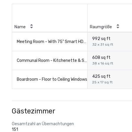
Name
Raumgröße
992 sq ft
Meeting Room - With 75" Smart HDMI TV
32 x 31 sq ft
608 sq ft
Communal Room - Kitchenette & Sectional Couch Included
38 x 16 sq ft
425 sq ft
Boardroom - Floor to Ceiling Windows
25 x 17 sq ft
Gästezimmer
Gesamtzahl an Übernachtungen
151