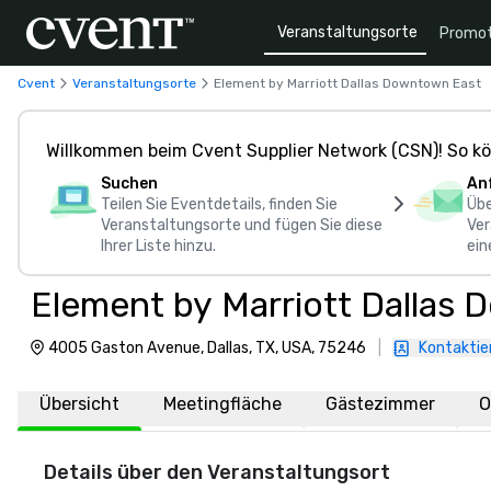
Veranstaltungsorte
Promot
Cvent
Veranstaltungsorte
Element by Marriott Dallas Downtown East
Willkommen beim Cvent Supplier Network (CSN)! So kö
Suchen
An
Teilen Sie Eventdetails, finden Sie
Übe
Veranstaltungsorte und fügen Sie diese
Ver
Ihrer Liste hinzu.
ein
Element by Marriott Dallas
4005 Gaston Avenue, Dallas, TX, USA, 75246
|
Kontaktie
Übersicht
Meetingfläche
Gästezimmer
O
Details über den Veranstaltungsort