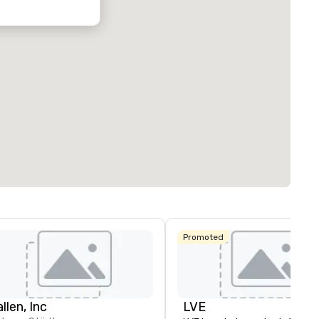
Promoted
llen, Inc
LVE