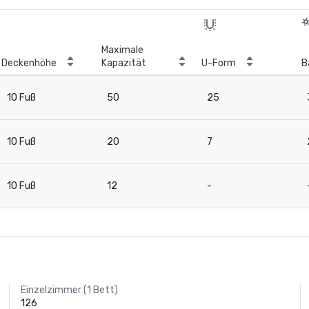
Maximale
Deckenhöhe
Kapazität
U-Form
B
10 Fuß
50
25
10 Fuß
20
7
10 Fuß
12
-
Einzelzimmer (1 Bett)
126