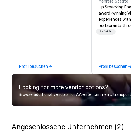
Mehrere Städte
Lip Smacking Foo
award-winning VI
experiences with 
restaurants thr
United States. C
Aktivität
daytime activity
around where gro
immediately to t
the house at th
after restaurant
Profil besuchen
Profil besuchen
parade of signat
craft cocktails a
with complete VIP
Looking for more vendor options?
unique experienc
the opportunity t
Browse additional vendors for AV, entertainment, transport
different colleag
venue to mix, min
network. Each tou
professional guid
escorting large g
Angeschlossene Unternehmen (2)
utmost care, who