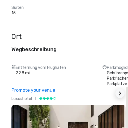
Suiten
15
Ort
Wegbeschreibung
Entfernung vom Flughafen
Parkmöglic
22.8 mi
Gebührenpf
Parkflächen
Parkplätze
Promote your venue
Luxushotel
L