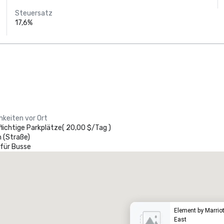
Steuersatz
17,6%
hkeiten vor Ort
lichtige Parkplätze
(
20,00 $
/
Tag
)
 (Straße)
 für Busse
Promote your venue
uxushotel
Element by Marrio
East