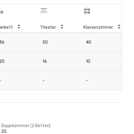
ankett
Theater
Klassenzimmer
Bo
36
50
40
2
20
16
10
7
-
-
-
1
Doppelzimmer (2 Betten)
25