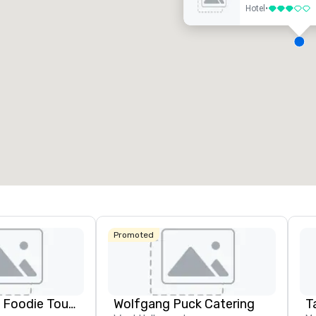
Hotel
•
3 von 5
eetingräume
:
Gästezimmer
:
7
220
esamte Meetingfläche
:
Größter Raum
:
2.000 sq ft
4.100 sq ft
Veranstaltungsort auswählen
Promoted
Lip Smacking Foodie Tours
Wolfgang Puck Catering
Ta