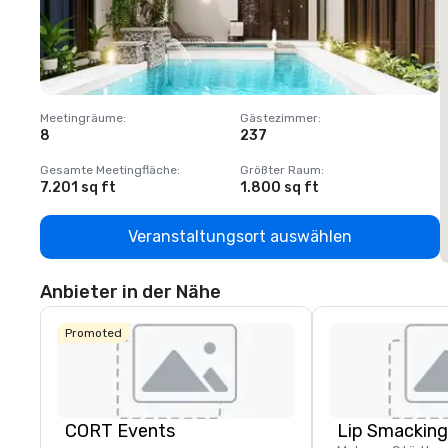
Meetingräume
:
Gästezimmer
:
M
8
237
1
Gesamte Meetingfläche
:
Größter Raum
:
G
7.201 sq ft
1.800 sq ft
1
Veranstaltungsort auswählen
Anbieter in der Nähe
Promoted
CORT Events