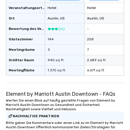
Veranstaltungsortstyp
Hotel
Hotel
Ort
Austin
, US
Austin
, US
Bewertung des Veranstaltungsortes
-
Gästezimmer
144
258
Meetingräume
3
7
Größter Raum
940 sq ft
2.689 sq ft
Meetingfläche
1.370 sq ft
6.671 sq ft
Element by Marriott Austin Downtown - FAQs
Werfen Sie einen Blick auf häufig gestellte Fragen von Element by
Marriott Austin Downtown zu Gesundheit und Sicherheit,
Nachhaltigkeit sowie Vielfalt und Inklusion.
NACHHALTIGE PRAKTIKEN
Bitte geben Sie Kommentare oder einen Link zu im Element by Marriott
Austin Downtown öffentlich kommunizierten Zielen/Strategien für