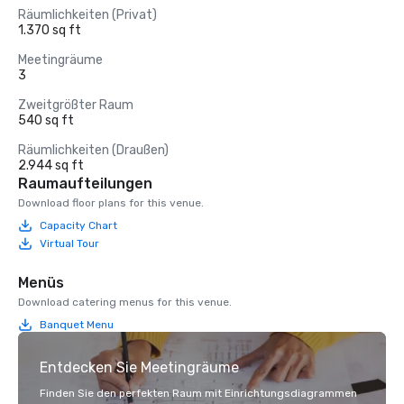
Räumlichkeiten (Privat)
1.370 sq ft
Meetingräume
3
Zweitgrößter Raum
540 sq ft
Räumlichkeiten (Draußen)
2.944 sq ft
Raumaufteilungen
Download floor plans for this venue.
Capacity Chart
Virtual Tour
Menüs
Download catering menus for this venue.
Banquet Menu
Entdecken Sie Meetingräume
Finden Sie den perfekten Raum mit Einrichtungsdiagrammen