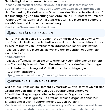
Nachhaltigkeit oder soziale Auswirkungen an.
Please visit Marriott.com/Serve360 for Marriott International's 
sustainability & social impact strategy and 2025 goals information.
Hat Element by Marriott Austin Downtown eine Strategie, die sich auf
die Beseitigung und Umleitung von Abfällen (z. B. Kunststoffe, Papiere,
Pappe, usw.) konzentriert? Falls Ja, erläutern Sie bitte Ihre Strategie
zur Abfallvermeidung und -vermeidung.
Yes, Paper,Newspaper,Plastic,Glass
DIVERSITÄT UND INKLUSION
Nur für Hotels in den USA: Ist Element by Marriott Austin Downtown
und/oder die Muttergesellschaft als ein Unternehmen zertifiziert, das
zu 51% im Besitz von Unternehmen unterschiedlicher Herkunft ist?
Falls Ja, geben Sie bitte an, als welche der folgenden Optionen Sie
zertifiziert sind:
Keine Antwort.
Falls zutreffend, könnten Sie bitte einen Link zum öffentlichen Bericht
von Element by Marriott Austin Downtown über seine Verpflichtungen
und Initiativen in Bezug auf Vielfalt, Gleichberechtigung und
Integration angeben?
https://www.marriott.com/diversity/diversity-and-inclusion.mi
GESUNDHEIT UND SICHERHEIT
Wurden die Praktiken im Element by Marriott Austin Downtown auf der
Grundlage von Empfehlungen des Gesundheitsdienstes von
öffentlichen Regierungsstellen oder privaten Organisationen
entwickelt? Falls ja, geben Sie bitte an, welche Organisationen zur
Entwicklung dieser Praktiken herangezogen wurden:
Yes, Marriott cares greatly about every guest's experience and takes 
hygiene and sanitation very seriously. Marriott has established strict 