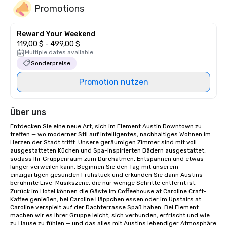
Promotions
Reward Your Weekend
119,00 $ - 499,00 $
Multiple dates available
Sonderpreise
Promotion nutzen
Über uns
Entdecken Sie eine neue Art, sich im Element Austin Downtown zu 
treffen — wo moderner Stil auf intelligentes, nachhaltiges Wohnen im 
Herzen der Stadt trifft. Unsere geräumigen Zimmer sind mit voll 
ausgestatteten Küchen und Spa-inspirierten Bädern ausgestattet, 
sodass Ihr Gruppenraum zum Durchatmen, Entspannen und etwas 
länger verweilen kann. Beginnen Sie den Tag mit unserem 
einzigartigen gesunden Frühstück und erkunden Sie dann Austins 
berühmte Live-Musikszene, die nur wenige Schritte entfernt ist. 
Zurück im Hotel können die Gäste im Coffeehouse at Caroline Craft-
Kaffee genießen, bei Caroline Häppchen essen oder im Upstairs at 
Caroline verspielt auf der Dachterrasse Spaß haben. Bei Element 
machen wir es Ihrer Gruppe leicht, sich verbunden, erfrischt und wie 
zu Hause zu fühlen — und das alles mit Austins lebendiger Atmosphäre 