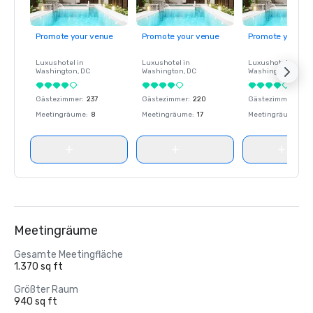
Promote your venue
Promote your venue
Promote your ve
Luxushotel in
Luxushotel in
Luxushotel in
Washington
, DC
Washington
, DC
Washington
, DC
Gästezimmer
:
237
Gästezimmer
:
220
Gästezimmer
:
237
Meetingräume
:
8
Meetingräume
:
17
Meetingräume
:
8
Meetingräume
Gesamte Meetingfläche
1.370 sq ft
Größter Raum
940 sq ft