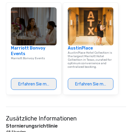
Marriott Bonvoy
AustinPlace
AustinPlace Hotel Collection is
Events
the largest Marriott Hotel
Marriott Bonvoy Events
Collection in Texas, curated for
optimum convenience and
centralized booking.
Erfahren Sie mehr
Erfahren Sie mehr
Zusätzliche Informationen
Stornierungsrichtlinie
48 Stunden