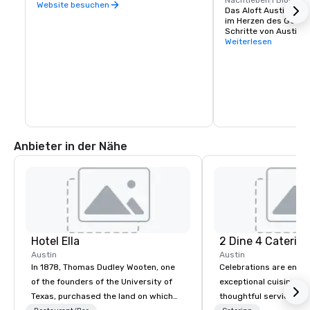
Nachtleben
1 Block
Website besuchen
Das Aloft Austin Dow
im Herzen des Gesche
Schritte von Austins
Restaurants und Nach
Weiterlesen
Street entfernt.
Anbieter in der Nähe
Hotel Ella
2 Dine 4 Caterin
Austin
Austin
In 1878, Thomas Dudley Wooten, one
Celebrations are enh
of the founders of the University of
exceptional cuisine is
Texas, purchased the land on which
thoughtful service and