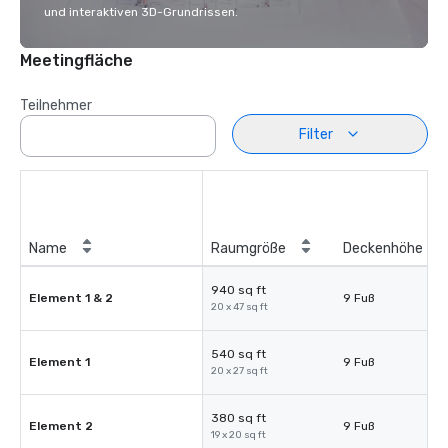
und interaktiven 3D-Grundrissen.
Meetingfläche
Teilnehmer
Filter
Name
Raumgröße
Deckenhöhe
940 sq ft
Element 1 & 2
9 Fuß
20 x 47 sq ft
540 sq ft
Element 1
9 Fuß
20 x 27 sq ft
380 sq ft
Element 2
9 Fuß
19 x 20 sq ft