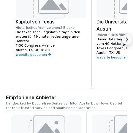
Kapitol von Texas
Die Universität 
Historisches Wahrzeichen
2 Blöcke
Austin
Die texanische Legislative tagt in den 
Universität
6 Blöcke
ersten fünf Monaten jedes ungeraden 
Unser Hotel liegt nu
Jahres!
vom 40 Hektar große
1100 Congress Avenue
Texas Longhorn Count
Austin, TX, US 78701
Austin, TX, US
Website besuchen
Website besuchen
Empfohlene Anbieter
Handpicked by DoubleTree Suites by Hilton Austin Downtown Capitol 
for their trusted service and seamless collaboration.