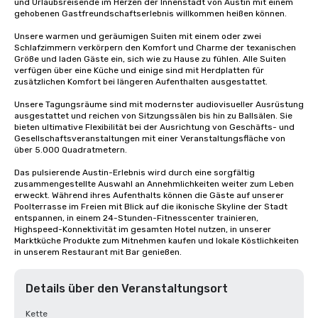
und Urlaubsreisende im Herzen der Innenstadt von Austin mit einem 
gehobenen Gastfreundschaftserlebnis willkommen heißen können. 

Unsere warmen und geräumigen Suiten mit einem oder zwei 
Schlafzimmern verkörpern den Komfort und Charme der texanischen 
Größe und laden Gäste ein, sich wie zu Hause zu fühlen. Alle Suiten 
verfügen über eine Küche und einige sind mit Herdplatten für 
zusätzlichen Komfort bei längeren Aufenthalten ausgestattet. 

Unsere Tagungsräume sind mit modernster audiovisueller Ausrüstung 
ausgestattet und reichen von Sitzungssälen bis hin zu Ballsälen. Sie 
bieten ultimative Flexibilität bei der Ausrichtung von Geschäfts- und 
Gesellschaftsveranstaltungen mit einer Veranstaltungsfläche von 
über 5.000 Quadratmetern. 

Das pulsierende Austin-Erlebnis wird durch eine sorgfältig 
zusammengestellte Auswahl an Annehmlichkeiten weiter zum Leben 
erweckt. Während ihres Aufenthalts können die Gäste auf unserer 
Poolterrasse im Freien mit Blick auf die ikonische Skyline der Stadt 
entspannen, in einem 24-Stunden-Fitnesscenter trainieren, 
Highspeed-Konnektivität im gesamten Hotel nutzen, in unserer 
Marktküche Produkte zum Mitnehmen kaufen und lokale Köstlichkeiten 
in unserem Restaurant mit Bar genießen.
Details über den Veranstaltungsort
Kette