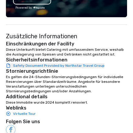
exciting wedding rental selections
and unparalleled event rental support,
Powered by
it’s clear that weddings move and
inspire us. To us, Love is Love, and
whatever its form, it’s a Beautiful
Thing. We celebrate all loving
Zusätzliche Informationen
relationships that bring people
Einschränkungen der Facility
together, and support all wedding
Diese Unterkunft bietet Catering mit umfassendem Service, weshalb 
couples throughout our communities.
die Auslagerung von Speisen und Getränken nicht gestattet ist.
We’re huge fans of socials and
Sicherheitsinformationen
celebrations where people share
Safety Document Provided by Northstar Travel Group
laughter and find joy. From birthdays,
Stornierungsrichtlinie
to anniversaries, to graduations and
Es gelten die 24-Stunden-Stornierungsbedingungen für individuelle 
more, Premiere will bring the basics
Reservierungen über Standardzeiträume. Angebote für besondere 
Veranstaltungen unterliegen unterschiedlichen 
you need to the party, and provide the
Stornierungsbedingungen und/oder Anzahlungen.
‘frills’ you want to help realize your
Additional details
event dreams. If on the other hand,
Diese Immobilie wurde 2024 komplett renoviert.
you’re wanting to ‘get down to
Weblinks
business’, we can handle your wants
Virtuelle Tour
and needs equally well. We’re in
Folgen Sie uns
business too, and we know you’re
looking for the best rental and event