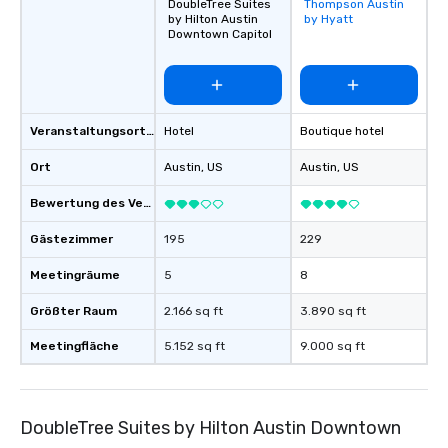
DoubleTree Suites
Thompson Austin
Removed from
opportunities to support them as well.
by Hilton Austin
by Hyatt
favorites
We welcome the opportunity to serve
Downtown Capitol
and look forward to meeting you.
Veranstaltungsortstyp
Hotel
Boutique hotel
Ort
Austin
, US
Austin
, US
Bewertung des Veranstaltungsortes
Gästezimmer
195
229
Meetingräume
5
8
Größter Raum
2.166 sq ft
3.890 sq ft
Meetingfläche
5.152 sq ft
9.000 sq ft
DoubleTree Suites by Hilton Austin Downtown