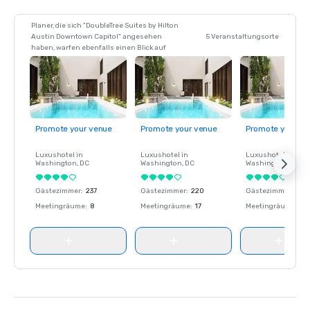
Planer, die sich "DoubleTree Suites by Hilton
Austin Downtown Capitol" angesehen
5 Veranstaltungsorte
haben, warfen ebenfalls einen Blick auf
Promote your venue
Promote your venue
Promote your ve
Luxushotel in
Luxushotel in
Luxushotel in
Washington
, DC
Washington
, DC
Washington
, DC
Gästezimmer
:
237
Gästezimmer
:
220
Gästezimmer
:
237
Meetingräume
:
8
Meetingräume
:
17
Meetingräume
:
8