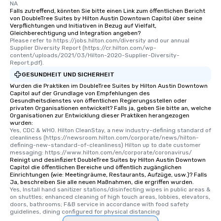
NA
Falls zutreffend, könnten Sie bitte einen Link zum öffentlichen Bericht
von DoubleTree Suites by Hilton Austin Downtown Capitol über seine
Verpflichtungen und Initiativen in Bezug auf Vielfalt,
Gleichberechtigung und Integration angeben?
Please refer to https://jobs.hilton.com/diversity and our annual 
Supplier Diversity Report (https://cr.hilton.com/wp-
content/uploads/2021/03/Hilton-2020-Supplier-Diversity-
Report.pdf).
GESUNDHEIT UND SICHERHEIT
Wurden die Praktiken im DoubleTree Suites by Hilton Austin Downtown
Capitol auf der Grundlage von Empfehlungen des
Gesundheitsdienstes von öffentlichen Regierungsstellen oder
privaten Organisationen entwickelt? Falls ja, geben Sie bitte an, welche
Organisationen zur Entwicklung dieser Praktiken herangezogen
wurden:
Yes, CDC & WHO. Hilton CleanStay, a new industry-defining standard of 
cleanliness (https://newsroom.hilton.com/corporate/news/hilton-
defining-new-standard-of-cleanliness) Hilton up to date customer 
messaging: https://www.hilton.com/en/corporate/coronavirus/
Reinigt und desinfiziert DoubleTree Suites by Hilton Austin Downtown
Capitol die öffentlichen Bereiche und öffentlich zugänglichen
Einrichtungen (wie: Meetingräume, Restaurants, Aufzüge, usw.)? Falls
Ja, beschreiben Sie alle neuen Maßnahmen, die ergriffen wurden.
Yes, Install hand sanitizer stations/disinfecting wipes in public areas & 
on shuttles; enhanced cleaning of high touch areas, lobbies, elevators, 
doors, bathrooms; F&B service in accordance with food safety 
guidelines, dining configured for physical distancing