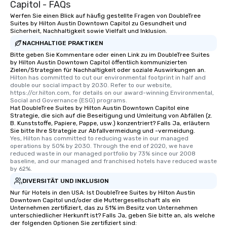
Capitol - FAQs
Werfen Sie einen Blick auf häufig gestellte Fragen von DoubleTree
Suites by Hilton Austin Downtown Capitol zu Gesundheit und
Sicherheit, Nachhaltigkeit sowie Vielfalt und Inklusion.
NACHHALTIGE PRAKTIKEN
Bitte geben Sie Kommentare oder einen Link zu im DoubleTree Suites
by Hilton Austin Downtown Capitol öffentlich kommunizierten
Zielen/Strategien für Nachhaltigkeit oder soziale Auswirkungen an.
Hilton has committed to cut our environmental footprint in half and 
double our social impact by 2030. Refer to our website, 
https://cr.hilton.com, for details on our award-winning Environmental, 
Social and Governance (ESG) programs.
Hat DoubleTree Suites by Hilton Austin Downtown Capitol eine
Strategie, die sich auf die Beseitigung und Umleitung von Abfällen (z.
B. Kunststoffe, Papiere, Pappe, usw.) konzentriert? Falls Ja, erläutern
Sie bitte Ihre Strategie zur Abfallvermeidung und -vermeidung.
Yes, Hilton has committed to reducing waste in our managed 
operations by 50% by 2030. Through the end of 2020, we have 
reduced waste in our managed portfolio by 73% since our 2008 
baseline, and our managed and franchised hotels have reduced waste 
by 62%.
DIVERSITÄT UND INKLUSION
Nur für Hotels in den USA: Ist DoubleTree Suites by Hilton Austin
Downtown Capitol und/oder die Muttergesellschaft als ein
Unternehmen zertifiziert, das zu 51% im Besitz von Unternehmen
unterschiedlicher Herkunft ist? Falls Ja, geben Sie bitte an, als welche
der folgenden Optionen Sie zertifiziert sind: