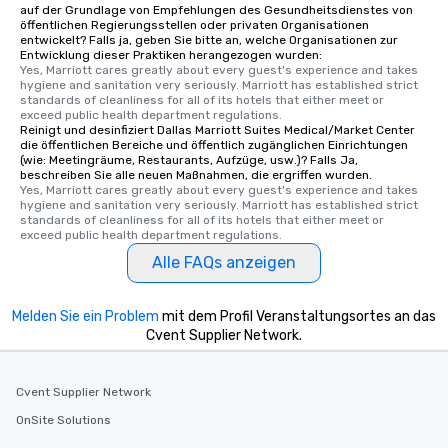
auf der Grundlage von Empfehlungen des Gesundheitsdienstes von
öffentlichen Regierungsstellen oder privaten Organisationen
entwickelt? Falls ja, geben Sie bitte an, welche Organisationen zur
Entwicklung dieser Praktiken herangezogen wurden:
Yes, Marriott cares greatly about every guest's experience and takes 
hygiene and sanitation very seriously. Marriott has established strict 
standards of cleanliness for all of its hotels that either meet or 
exceed public health department regulations. 
Reinigt und desinfiziert Dallas Marriott Suites Medical/Market Center
die öffentlichen Bereiche und öffentlich zugänglichen Einrichtungen
(wie: Meetingräume, Restaurants, Aufzüge, usw.)? Falls Ja,
beschreiben Sie alle neuen Maßnahmen, die ergriffen wurden.
Yes, Marriott cares greatly about every guest's experience and takes 
hygiene and sanitation very seriously. Marriott has established strict 
standards of cleanliness for all of its hotels that either meet or 
exceed public health department regulations. 
Alle FAQs anzeigen
Melden Sie ein Problem
mit dem Profil Veranstaltungsortes an das
Cvent Supplier Network.
Cvent Supplier Network
OnSite Solutions