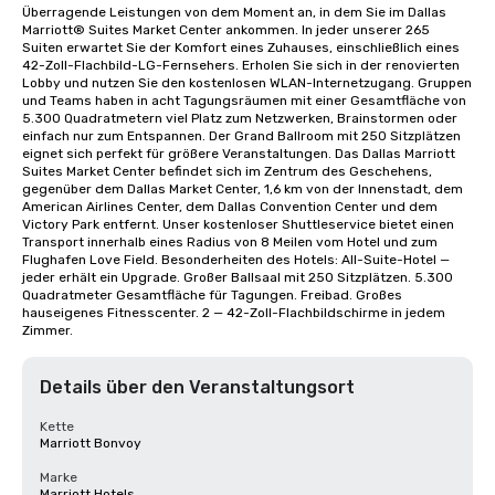
Überragende Leistungen von dem Moment an, in dem Sie im Dallas 
Marriott® Suites Market Center ankommen. In jeder unserer 265 
Suiten erwartet Sie der Komfort eines Zuhauses, einschließlich eines 
42-Zoll-Flachbild-LG-Fernsehers. Erholen Sie sich in der renovierten 
Lobby und nutzen Sie den kostenlosen WLAN-Internetzugang. Gruppen 
und Teams haben in acht Tagungsräumen mit einer Gesamtfläche von 
5.300 Quadratmetern viel Platz zum Netzwerken, Brainstormen oder 
einfach nur zum Entspannen. Der Grand Ballroom mit 250 Sitzplätzen 
eignet sich perfekt für größere Veranstaltungen. Das Dallas Marriott 
Suites Market Center befindet sich im Zentrum des Geschehens, 
gegenüber dem Dallas Market Center, 1,6 km von der Innenstadt, dem 
American Airlines Center, dem Dallas Convention Center und dem 
Victory Park entfernt. Unser kostenloser Shuttleservice bietet einen 
Transport innerhalb eines Radius von 8 Meilen vom Hotel und zum 
Flughafen Love Field. Besonderheiten des Hotels: All-Suite-Hotel — 
jeder erhält ein Upgrade. Großer Ballsaal mit 250 Sitzplätzen. 5.300 
Quadratmeter Gesamtfläche für Tagungen. Freibad. Großes 
hauseigenes Fitnesscenter. 2 — 42-Zoll-Flachbildschirme in jedem 
Zimmer.
Details über den Veranstaltungsort
Kette
Marriott Bonvoy
Marke
Marriott Hotels