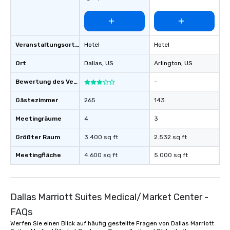
Center
Veranstaltungsortstyp
Hotel
Hotel
Ort
Dallas
, US
Arlington
, US
Bewertung des Veranstaltungsortes
-
Gästezimmer
265
143
Meetingräume
4
3
Größter Raum
3.400 sq ft
2.532 sq ft
Meetingfläche
4.600 sq ft
5.000 sq ft
Dallas Marriott Suites Medical/Market Center -
FAQs
Werfen Sie einen Blick auf häufig gestellte Fragen von Dallas Marriott