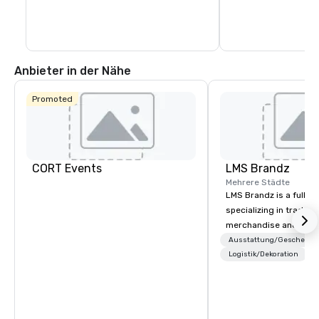
Anbieter in der Nähe
Promoted
CORT Events
LMS Brandz
Mehrere Städte
LMS Brandz is a full-s
specializing in trade 
merchandise and muc
booth giveaways and 
Ausstattung/Geschenke
to executive gifting, d
Logistik/Dekoration
banners, signage, fulfi
logistics, shipping, al
commerce solutions we 
While there are many 