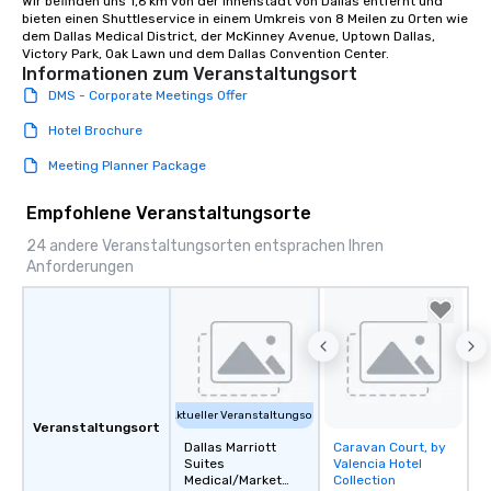
Wir befinden uns 1,6 km von der Innenstadt von Dallas entfernt und 
bieten einen Shuttleservice in einem Umkreis von 8 Meilen zu Orten wie 
dem Dallas Medical District, der McKinney Avenue, Uptown Dallas, 
Victory Park, Oak Lawn und dem Dallas Convention Center.
Informationen zum Veranstaltungsort
DMS - Corporate Meetings Offer
Hotel Brochure
Meeting Planner Package
Empfohlene Veranstaltungsorte
24 andere Veranstaltungsorten entsprachen Ihren
Anforderungen
Aktueller Veranstaltungsort
Veranstaltungsort
Dallas Marriott
Caravan Court, by
Removed from
Suites
Valencia Hotel
favorites
Medical/Market
Collection