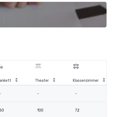
ankett
Theater
Klassenzimmer
Bo
-
-
-
1
60
100
72
2