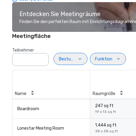
Entdecken Sie Meetingräume
Finden Sie den perfekten Raum mit Einrichtungsdiagramme
Meetingfläche
Teilnehmer
Bestuhlung
Funktion
Name
Raumgröße
247 sq ft
Boardroom
19 x 13 sq ft
1.444 sq ft
Lonestar Meeting Room
38 x 38 sq ft