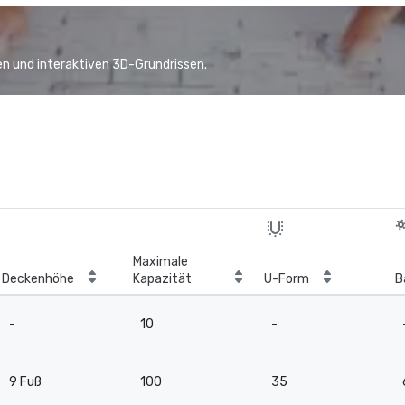
n und interaktiven 3D-Grundrissen.
Maximale
Deckenhöhe
Kapazität
U-Form
B
-
10
-
9 Fuß
100
35