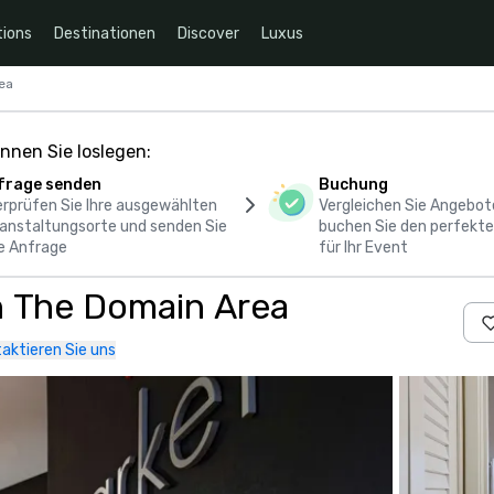
ions
Destinationen
Discover
Luxus
ea
nnen Sie loslegen:
frage senden
Buchung
rprüfen Sie Ihre ausgewählten
Vergleichen Sie Angebot
anstaltungsorte und senden Sie
buchen Sie den perfekte
e Anfrage
für Ihr Event
n The Domain Area
aktieren Sie uns