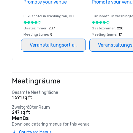
Promote your venue
Promote your venu
Luxushotel in
Washington
, DC
Luxushotel in
Washingt
Gästezimmer
:
237
Gästezimmer
:
220
Meetingräume
:
8
Meetingräume
:
17
Veranstaltungsort auswählen
Veranstaltungs
Meetingräume
Gesamte Meetingfläche
1.691 sq ft
Zweitgrößter Raum
247 sq ft
Menüs
Download catering menus for this venue.
Courtyard Menus