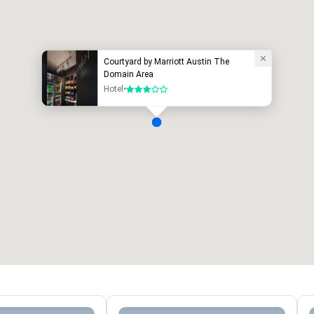
Courtyard by Marriott Austin The
Domain Area
Hotel
•
3 von 5