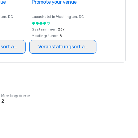
nue
Promote your venue
ton
, DC
Luxushotel in
Washington
, DC
Gästezimmer
:
237
Meetingräume
:
8
gsort auswählen
Veranstaltungsort auswählen
Meetingräume
2