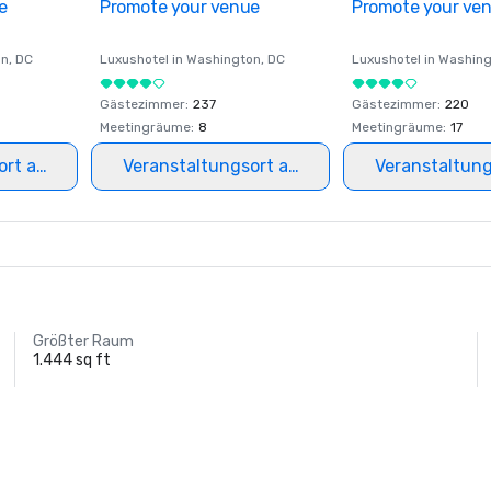
e
Promote your venue
Promote your ve
on
, DC
Luxushotel in
Washington
, DC
Luxushotel in
Washing
Gästezimmer
:
237
Gästezimmer
:
220
Meetingräume
:
8
Meetingräume
:
17
ort auswählen
Veranstaltungsort auswählen
Veranstaltun
Größter Raum
1.444 sq ft