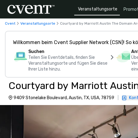
Veranstaltungsorte
Promot
Cvent
Veranstaltungsorte
Courtyard by Marriott Austin The Domain Ar
Willkommen beim Cvent Supplier Network (CSN)! So kö
Suchen
An
Teilen Sie Eventdetails, finden Sie
Übe
Veranstaltungsorte und fügen Sie diese
Ver
Ihrer Liste hinzu.
ein
Courtyard by Marriott Austi
9409 Stonelake Boulevard, Austin, TX, USA, 78759
|
Kont