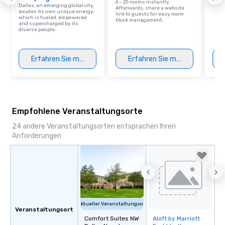
6 – 25 rooms instantly.
Dallas, an emerging global city,
Afterwards, share a website
exudes its own unique energy,
link to guests for easy room
which is fueled, empowered
block management.
and supercharged by its
diverse people.
Erfahren Sie mehr
Erfahren Sie mehr
Empfohlene Veranstaltungsorte
24 andere Veranstaltungsorten entsprachen Ihren
Anforderungen
Aktueller Veranstaltungsort
Veranstaltungsort
Comfort Suites NW
Aloft by Marriott
Removed from