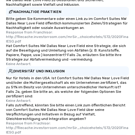
NW Dallas Near Love Field zu Gesundheit und Sicherheit,
Nachhaltigkeit sowie Vielfalt und Inklusion.
NACHHALTIGE PRAKTIKEN
Bitte geben Sie Kommentare oder einen Link zu im Comfort Suites NW
Dallas Near Love Field öffentlich kommunizierten Zielen/Strategien für
Nachhaltigkeit oder soziale Auswirkungen an.
Response from Franchisor: 
http://filecache.investorroom.com/mr5ir_choicehotels/572/2020Fina
lESG.pdf
Hat Comfort Suites NW Dallas Near Love Field eine Strategie, die sich
auf die Beseitigung und Umleitung von Abfällen (z. B. Kunststoffe,
Papiere, Pappe, usw.) konzentriert? Falls Ja, erläutern Sie bitte Ihre
Strategie zur Abfallvermeidung und -vermeidung.
Keine Antwort.
DIVERSITÄT UND INKLUSION
Nur für Hotels in den USA: Ist Comfort Suites NW Dallas Near Love Field
und/oder die Muttergesellschaft als ein Unternehmen zertifiziert, das
zu 51% im Besitz von Unternehmen unterschiedlicher Herkunft ist?
Falls Ja, geben Sie bitte an, als welche der folgenden Optionen Sie
zertifiziert sind:
Keine Antwort.
Falls zutreffend, könnten Sie bitte einen Link zum öffentlichen Bericht
von Comfort Suites NW Dallas Near Love Field über seine
Verpflichtungen und Initiativen in Bezug auf Vielfalt,
Gleichberechtigung und Integration angeben?
Response from Frachisor: 
http://filecache.investorroom.com/mr5ir_choicehotels/572/2020Fina
lESG.pdf