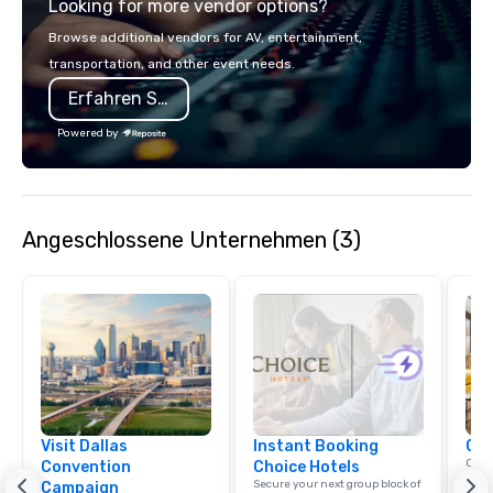
Looking for more vendor options?
Browse additional vendors for AV, entertainment,
transportation, and other event needs.
Erfahren Sie mehr
Powered by
Angeschlossene Unternehmen (3)
Visit Dallas
Instant Booking
Cho
Conn
Convention
Choice Hotels
Grou
Secure your next group block of
Campaign
Choi