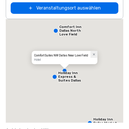
Veranstaltungsort auswählen
Comfort Inn
Dallas North
Love Field
Airport
Comfort Suites NW Dallas Near Love Field
Hotel
Holiday Inn
Express &
Suites Dallas
NW HWY - Love
Field
Holiday Inn
Dallas Market
Ctr Love Field