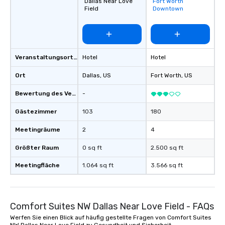
Dallas Near Love
Fort Worth
favorites
Field
Downtown
Veranstaltungsortstyp
Hotel
Hotel
Ort
Dallas
, US
Fort Worth
, US
Bewertung des Veranstaltungsortes
-
Gästezimmer
103
180
Meetingräume
2
4
Größter Raum
0 sq ft
2.500 sq ft
Meetingfläche
1.064 sq ft
3.566 sq ft
Comfort Suites NW Dallas Near Love Field - FAQs
Werfen Sie einen Blick auf häufig gestellte Fragen von Comfort Suites