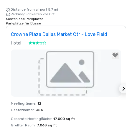
Distance from airport 5.7 mi
Parkmöglichkeiten vor Ort
Kostenlose Parkplätze
Parkplätze für Busse
Crowne Plaza Dallas Market Ctr - Love Field
Holid
Hotel
Hotel
Removed from favorites
Rem
Meetingräume
:
12
Meeti
Gästezimmer
:
354
Gäste
Gesamte Meetingfläche
:
17.000 sq ft
Gesam
Größter Raum
:
7.063 sq ft
Größt