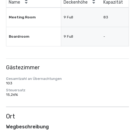
Name
Deckenhöhe
Kapazität
Meeting Room
9 Fuß
83
Boardroom
9 Fuß
-
Gästezimmer
Gesamtzahl an Übernachtungen
103
Steuersatz
15,26%
Ort
Wegbeschreibung