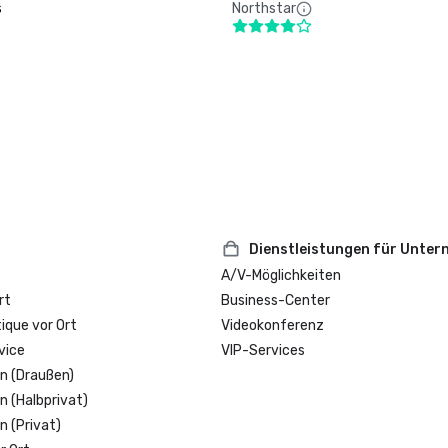
s
Northstar
Dienstleistungen für Unte
A/V-Möglichkeiten
rt
Business-Center
que vor Ort
Videokonferenz
vice
VIP-Services
n (Draußen)
n (Halbprivat)
n (Privat)