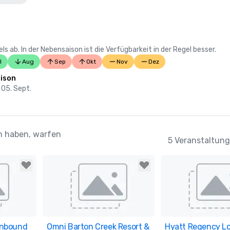
 ab. In der Nebensaison ist die Verfügbarkeit in der Regel besser.
l
Aug
Sep
Okt
Nov
Dez
ison
- 05. Sept.
en haben, warfen
5 Veranstaltung
 Unbound
ites
Omni Barton Creek Resort &
Removed from favorites
Hyatt Regency Lo
Removed from fav