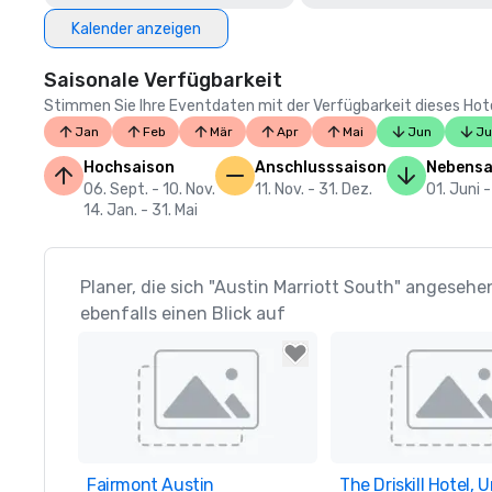
Kalender anzeigen
Saisonale Verfügbarkeit
Stimmen Sie Ihre Eventdaten mit der Verfügbarkeit dieses Hotels
Jan
Feb
Mär
Apr
Mai
Jun
Ju
Hochsaison
Anschlusssaison
Nebensa
06. Sept. - 10. Nov.
11. Nov. - 31. Dez.
01. Juni 
14. Jan. - 31. Mai
Planer, die sich "Austin Marriott South" angeseh
ebenfalls einen Blick auf
Fairmont Austin
Removed from favorites
The Driskill Hotel,
Removed from favor