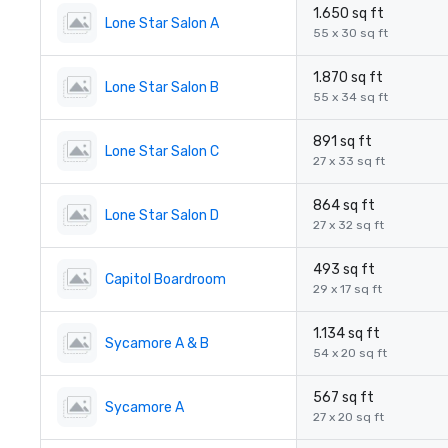
1.650 sq ft
Lone Star Salon A
55 x 30 sq ft
1.870 sq ft
Lone Star Salon B
55 x 34 sq ft
891 sq ft
Lone Star Salon C
27 x 33 sq ft
864 sq ft
Lone Star Salon D
27 x 32 sq ft
493 sq ft
Capitol Boardroom
29 x 17 sq ft
1.134 sq ft
Sycamore A & B
54 x 20 sq ft
567 sq ft
Sycamore A
27 x 20 sq ft