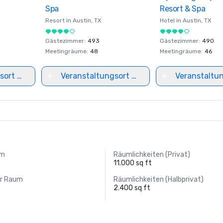
Spa
Resort & Spa
Resort in
Austin
, TX
Hotel in
Austin
, TX
Gästezimmer
:
493
Gästezimmer
:
490
Meetingräume
:
48
Meetingräume
:
46
sort auswählen
Veranstaltungsort auswählen
Veranstaltu
um
Räumlichkeiten (Privat)
11.000 sq ft
er Raum
Räumlichkeiten (Halbprivat)
2.400 sq ft