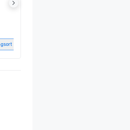
Hotel in
Austin
, TX
Gästezimmer
:
194
Meetingräume
:
17
ngsort auswählen
Veranstaltungsort auswählen