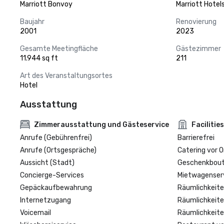
Marriott Bonvoy
Marriott Hotel
Baujahr
Renovierung
2001
2023
Gesamte Meetingfläche
Gästezimmer
11.944 sq ft
211
Art des Veranstaltungsortes
Hotel
Ausstattung
Zimmerausstattung und Gästeservice
Facilities
Anrufe (Gebührenfrei)
Barrierefrei
Anrufe (Ortsgespräche)
Catering vor O
Aussicht (Stadt)
Geschenkbouti
Concierge-Services
Mietwagenser
Gepäckaufbewahrung
Räumlichkeite
Internetzugang
Räumlichkeite
Voicemail
Räumlichkeite