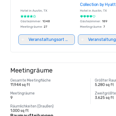
Collection by Hyatt
Hotel in
Austin
, TX
Hotel in
Austin
, TX
Gästezimmer
:
1048
Gästezimmer
:
189
Meetingräume
:
27
Meetingräume
:
7
Veranstaltungsort auswählen
Veranstaltung
Meetingräume
Gesamte Meetingfläche
Größter Ra
11.944 sq ft
5.280 sq ft
Meetingräume
Zweitgrößt
9
3.625 sq ft
Räumlichkeiten (Draußen)
1.000 sq ft
Raumaufteilungen