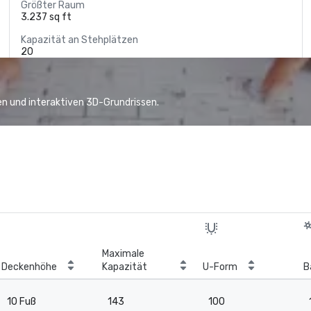
Größter Raum
3.237 sq ft
Kapazität an Stehplätzen
20
n und interaktiven 3D-Grundrissen.
Maximale
Deckenhöhe
Kapazität
U-Form
B
10 Fuß
143
100