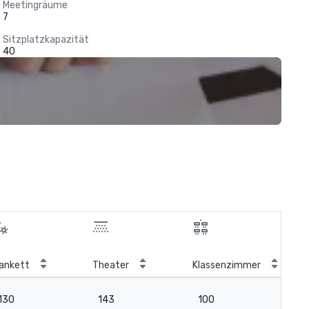
Meetingräume
7
Sitzplatzkapazität
40
ankett
Theater
Klassenzimmer
Bo
130
143
100
-