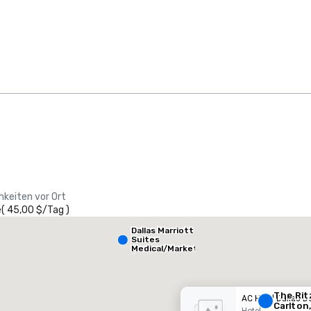
Crowne Plaza
Dallas Market
Ctr - Love
hkeiten vor Ort
Field
e
(
45,00 $
/
Tag
)
heraton Dallas Hotel
Crowne
Dallas Marriott
Suites
otel
Hotel
Medical/Market
Center
The Rit
AC Hotel Dallas 
Carlton,