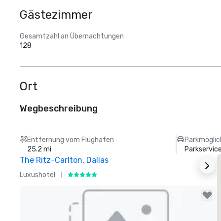
Gästezimmer
Gesamtzahl an Übernachtungen
128
Ort
Wegbeschreibung
Entfernung vom Flughafen
Parkmöglic
25.2 mi
Parkservic
The Ritz-Carlton, Dallas
S
Luxushotel
H