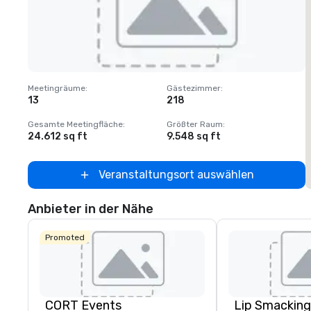
Removed from favorites
Meetingräume
:
Gästezimmer
:
M
13
218
Gesamte Meetingfläche
:
Größter Raum
:
G
24.612 sq ft
9.548 sq ft
2
Veranstaltungsort auswählen
Anbieter in der Nähe
Promoted
CORT Events