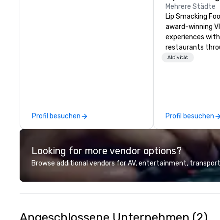
Mehrere Städte
Lip Smacking Foo
award-winning VI
experiences with 
restaurants thr
United States. C
Aktivität
daytime activity
around where gro
immediately to t
the house at th
after restaurant
Profil besuchen
Profil besuchen
parade of signat
craft cocktails a
with complete VIP
Looking for more vendor options?
unique experienc
the opportunity t
Browse additional vendors for AV, entertainment, transport
different colleag
venue to mix, min
network. Each tou
professional guid
escorting large g
Angeschlossene Unternehmen (2)