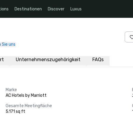
ions
Destinationen
Discover
Luxus
 Sie uns
rt
Unternehmenszugehörigkeit
FAQs
Marke
AC Hotels by Marriott
Gesamte Meetingfläche
5.171 sq ft