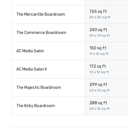
765 sq ft
The Mercantile Boardroom
29 x 25 sq ft
260 sq ft
The Commerce Boardroom
20 x 13 sq ft
150 sq ft
AC Media Salon
11 x 10 sq ft
172 sq ft
AC Media Salon II
13 x 12 sq ft
299 sq ft
The Majestic Boardroom
23 x 13 sq ft
288 sq ft
The Kirby Boardroom
24 x 12 sq ft