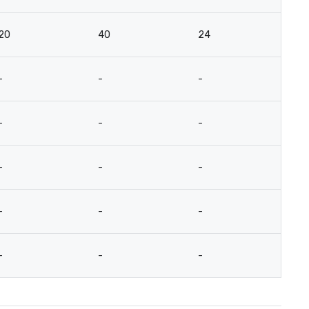
20
40
24
2
-
-
-
1
-
-
-
5
-
-
-
7
-
-
-
1
-
-
-
1