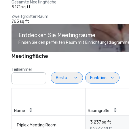
Gesamte Meetingfläche
5.171 sq ft
Zweitgrößter Raum
765 sq ft
Entdecken Sie Meetingräume
Finden Sie den perfekten Raum mit Einrichtungsdiagramme
Meetingfläche
Teilnehmer
Bestuhlung
Funktion
Name
Raumgröße
3.237 sq ft
Triplex Meeting Room
83 x 39 sq ft