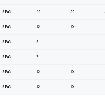
8 Fuß
40
20
8 Fuß
12
10
8 Fuß
5
-
8 Fuß
7
-
8 Fuß
12
10
8 Fuß
12
10