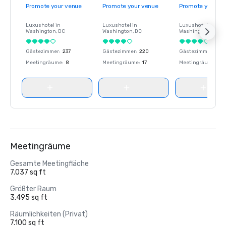
Promote your venue
Promote your venue
Promote your ve
Luxushotel in
Luxushotel in
Luxushotel in
Washington
, DC
Washington
, DC
Washington
, DC
Gästezimmer
:
237
Gästezimmer
:
220
Gästezimmer
:
237
Meetingräume
:
8
Meetingräume
:
17
Meetingräume
:
8
Meetingräume
Gesamte Meetingfläche
7.037 sq ft
Größter Raum
3.495 sq ft
Räumlichkeiten (Privat)
7.100 sq ft