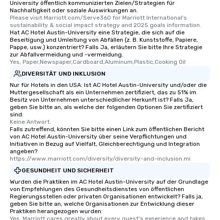
University öffentlich kommunizierten Zielen/Strategien für
Nachhaltigkeit oder soziale Auswirkungen an.
Please visit Marriott.com/Serve360 for Marriott International's 
sustainability & social impact strategy and 2025 goals information.
Hat AC Hotel Austin-University eine Strategie, die sich auf die
Beseitigung und Umleitung von Abfällen (z. B. Kunststoffe, Papiere,
Pappe, usw.) konzentriert? Falls Ja, erläutern Sie bitte Ihre Strategie
zur Abfallvermeidung und -vermeidung.
Yes, Paper,Newspaper,Cardboard,Aluminum,Plastic,Cooking Oil
DIVERSITÄT UND INKLUSION
Nur für Hotels in den USA: Ist AC Hotel Austin-University und/oder die
Muttergesellschaft als ein Unternehmen zertifiziert, das zu 51% im
Besitz von Unternehmen unterschiedlicher Herkunft ist? Falls Ja,
geben Sie bitte an, als welche der folgenden Optionen Sie zertifiziert
sind:
Keine Antwort.
Falls zutreffend, könnten Sie bitte einen Link zum öffentlichen Bericht
von AC Hotel Austin-University über seine Verpflichtungen und
Initiativen in Bezug auf Vielfalt, Gleichberechtigung und Integration
angeben?
https://www.marriott.com/diversity/diversity-and-inclusion.mi
GESUNDHEIT UND SICHERHEIT
Wurden die Praktiken im AC Hotel Austin-University auf der Grundlage
von Empfehlungen des Gesundheitsdienstes von öffentlichen
Regierungsstellen oder privaten Organisationen entwickelt? Falls ja,
geben Sie bitte an, welche Organisationen zur Entwicklung dieser
Praktiken herangezogen wurden:
Yes, Marriott cares greatly about every guest's experience and takes 