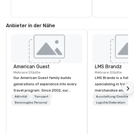
Anbieter in der Nähe
American Guest
LMS Brandz
Mehrere Städte
Mehrere Städte
Our American Guest family builds
LMS Brandz is a full-s
generations of experience into every
specializing in trade 
travel program. Since 2002, our
merchandise and muc
mission has been to capture the
booth giveaways and 
Aktivität
Transport
Ausstattung/Geschenke
imagination of your corporate guests
Bevorzugtes Personal
to executive gifting, d
Logistik/Dekoration
with tailored incentives, events,
banners, signage, fulfi
meetings, and VIP travel experiences
logistics, shipping, al
throughout the USA and beyond. From
commerce solutions we 
initial contact, through planning,
While there are many 