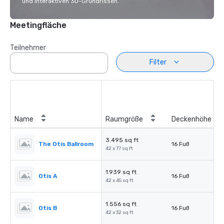
und interaktiven 3D-Grundrissen.
Meetingfläche
Teilnehmer
Filter
Name
Raumgröße
Deckenhöhe
3.495 sq ft
The Otis Ballroom
16 Fuß
42 x 77 sq ft
1.939 sq ft
Otis A
16 Fuß
42 x 45 sq ft
1.556 sq ft
Otis B
16 Fuß
42 x 32 sq ft