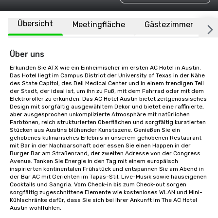
Übersicht
Meetingfläche
Gästezimmer
O
Über uns
Erkunden Sie ATX wie ein Einheimischer im ersten AC Hotel in Austin. 
Das Hotel liegt im Campus District der University of Texas in der Nähe 
des State Capitol, des Dell Medical Center und in einem trendigen Teil 
der Stadt, der ideal ist, um ihn zu Fuß, mit dem Fahrrad oder mit dem 
Elektroroller zu erkunden. Das AC Hotel Austin bietet zeitgenössisches 
Design mit sorgfältig ausgewähltem Dekor und bietet eine raffinierte, 
aber ausgesprochen unkomplizierte Atmosphäre mit natürlichen 
Farbtönen, reich strukturierten Oberflächen und sorgfältig kuratierten 
Stücken aus Austins blühender Kunstszene. Genießen Sie ein 
gehobenes kulinarisches Erlebnis in unserem gehobenen Restaurant 
mit Bar in der Nachbarschaft oder essen Sie einen Happen in der 
Burger Bar am Straßenrand, der zweiten Adresse von der Congress 
Avenue. Tanken Sie Energie in den Tag mit einem europäisch 
inspirierten kontinentalen Frühstück und entspannen Sie am Abend in 
der Bar AC mit Gerichten im Tapas-Stil, Live-Musik sowie hauseigenen 
Cocktails und Sangria. Vom Check-in bis zum Check-out sorgen 
sorgfältig zugeschnittene Elemente wie kostenloses WLAN und Mini-
Kühlschränke dafür, dass Sie sich bei Ihrer Ankunft im The AC Hotel 
Austin wohlfühlen.