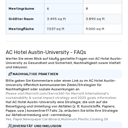
Meetingräume
6
8
Größter Raum
3.495 sq ft
3.890 sq ft
Meetingfläche
7.037 sq ft
9.000 sq ft
AC Hotel Austin-University - FAQs
Werfen Sie einen Blick auf häufig gestellte Fragen von AC Hotel Austin-
University zu Gesundheit und Sicherheit, Nachhaltigkeit sowie Vielfalt
und Inklusion.
NACHHALTIGE PRAKTIKEN
Bitte geben Sie Kommentare oder einen Link zu im AC Hotel Austin-
University öffentlich kommunizierten Zielen/Strategien für
Nachhaltigkeit oder soziale Auswirkungen an.
Please visit Marriott.com/Serve360 for Marriott International's 
sustainability & social impact strategy and 2025 goals information.
Hat AC Hotel Austin-University eine Strategie, die sich auf die
Beseitigung und Umleitung von Abfällen (z. B. Kunststoffe, Papiere,
Pappe, usw.) konzentriert? Falls Ja, erläutern Sie bitte Ihre Strategie
zur Abfallvermeidung und -vermeidung.
Yes, Paper,Newspaper,Cardboard,Aluminum,Plastic,Cooking Oil
DIVERSITÄT UND INKLUSION