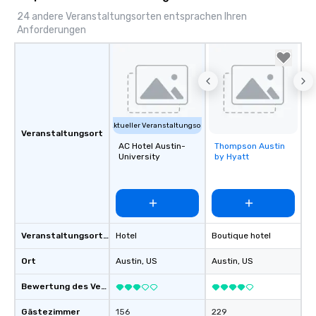
24 andere Veranstaltungsorten entsprachen Ihren
Anforderungen
Aktueller Veranstaltungsort
Veranstaltungsort
AC Hotel Austin-
Thompson Austin
Removed from
University
by Hyatt
favorites
Veranstaltungsortstyp
Hotel
Boutique hotel
Ort
Austin
, US
Austin
, US
Bewertung des Veranstaltungsortes
Gästezimmer
156
229