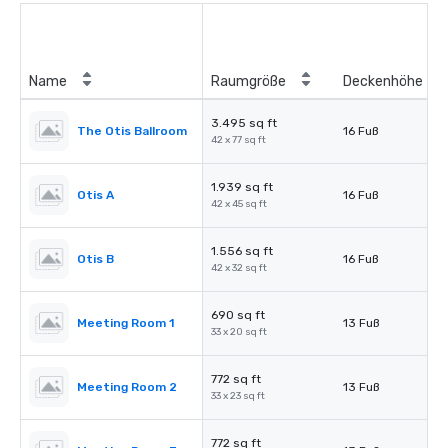
Name
Raumgröße
Deckenhöhe
3.495 sq ft
The Otis Ballroom
16 Fuß
42 x 77 sq ft
1.939 sq ft
Otis A
16 Fuß
42 x 45 sq ft
1.556 sq ft
Otis B
16 Fuß
42 x 32 sq ft
690 sq ft
Meeting Room 1
13 Fuß
33 x 20 sq ft
772 sq ft
Meeting Room 2
13 Fuß
33 x 23 sq ft
772 sq ft