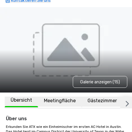
Kontaktieren Sie uns
Galerie anzeigen (15)
Übersicht
Meetingfläche
Gästezimmer
O
Über uns
Erkunden Sie ATX wie ein Einheimischer im ersten AC Hotel in Austin. 
Das Hotel liegt im Campus District der University of Texas in der Nähe 