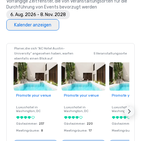
Vorrangige Zeitfenster, die von Veranstaltungsorten für die
Durchführung von Events bevorzugt werden
6. Aug. 2026 - 8. Nov. 2028
Kalender anzeigen
Planer, die sich "AC Hotel Austin-
University" angesehen haben, warfen
5 Veranstaltungsorte
ebenfalls einen Blick auf
Promote your venue
Promote your venue
Promote your ve
Luxushotel in
Luxushotel in
Luxushotel in
Washington
, DC
Washington
, DC
Washington
, DC
Gästezimmer
:
237
Gästezimmer
:
220
Gästezimmer
:
237
Meetingräume
:
8
Meetingräume
:
17
Meetingräume
:
8