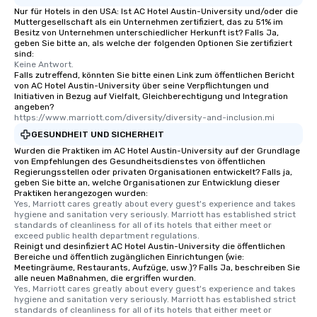
Nur für Hotels in den USA: Ist AC Hotel Austin-University und/oder die
Muttergesellschaft als ein Unternehmen zertifiziert, das zu 51% im
Besitz von Unternehmen unterschiedlicher Herkunft ist? Falls Ja,
geben Sie bitte an, als welche der folgenden Optionen Sie zertifiziert
sind:
Keine Antwort.
Falls zutreffend, könnten Sie bitte einen Link zum öffentlichen Bericht
von AC Hotel Austin-University über seine Verpflichtungen und
Initiativen in Bezug auf Vielfalt, Gleichberechtigung und Integration
angeben?
https://www.marriott.com/diversity/diversity-and-inclusion.mi
GESUNDHEIT UND SICHERHEIT
Wurden die Praktiken im AC Hotel Austin-University auf der Grundlage
von Empfehlungen des Gesundheitsdienstes von öffentlichen
Regierungsstellen oder privaten Organisationen entwickelt? Falls ja,
geben Sie bitte an, welche Organisationen zur Entwicklung dieser
Praktiken herangezogen wurden:
Yes, Marriott cares greatly about every guest's experience and takes 
hygiene and sanitation very seriously. Marriott has established strict 
standards of cleanliness for all of its hotels that either meet or 
exceed public health department regulations. 
Reinigt und desinfiziert AC Hotel Austin-University die öffentlichen
Bereiche und öffentlich zugänglichen Einrichtungen (wie:
Meetingräume, Restaurants, Aufzüge, usw.)? Falls Ja, beschreiben Sie
alle neuen Maßnahmen, die ergriffen wurden.
Yes, Marriott cares greatly about every guest's experience and takes 
hygiene and sanitation very seriously. Marriott has established strict 
standards of cleanliness for all of its hotels that either meet or 