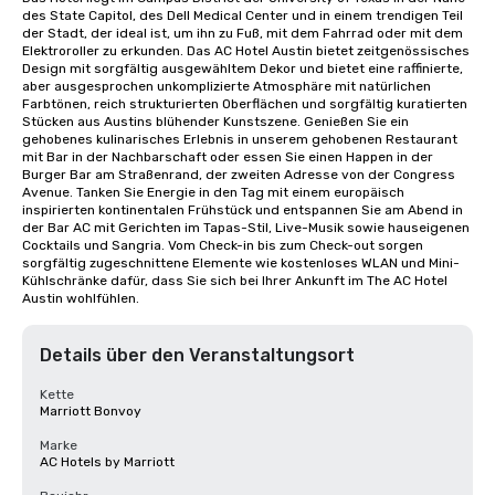
des State Capitol, des Dell Medical Center und in einem trendigen Teil 
der Stadt, der ideal ist, um ihn zu Fuß, mit dem Fahrrad oder mit dem 
Elektroroller zu erkunden. Das AC Hotel Austin bietet zeitgenössisches 
Design mit sorgfältig ausgewähltem Dekor und bietet eine raffinierte, 
aber ausgesprochen unkomplizierte Atmosphäre mit natürlichen 
Farbtönen, reich strukturierten Oberflächen und sorgfältig kuratierten 
Stücken aus Austins blühender Kunstszene. Genießen Sie ein 
gehobenes kulinarisches Erlebnis in unserem gehobenen Restaurant 
mit Bar in der Nachbarschaft oder essen Sie einen Happen in der 
Burger Bar am Straßenrand, der zweiten Adresse von der Congress 
Avenue. Tanken Sie Energie in den Tag mit einem europäisch 
inspirierten kontinentalen Frühstück und entspannen Sie am Abend in 
der Bar AC mit Gerichten im Tapas-Stil, Live-Musik sowie hauseigenen 
Cocktails und Sangria. Vom Check-in bis zum Check-out sorgen 
sorgfältig zugeschnittene Elemente wie kostenloses WLAN und Mini-
Kühlschränke dafür, dass Sie sich bei Ihrer Ankunft im The AC Hotel 
Austin wohlfühlen.
Details über den Veranstaltungsort
Kette
Marriott Bonvoy
Marke
AC Hotels by Marriott