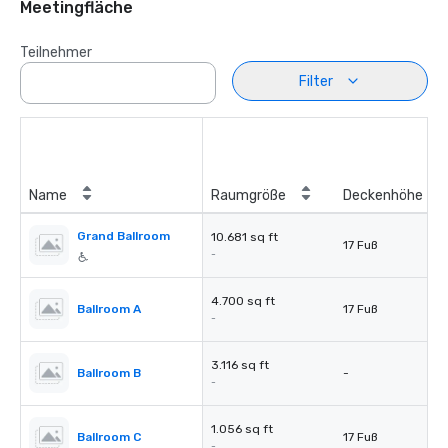
Meetingfläche
Teilnehmer
Filter
Name
Raumgröße
Deckenhöhe
Grand Ballroom
10.681 sq ft
17 Fuß
-
4.700 sq ft
Ballroom A
17 Fuß
-
3.116 sq ft
Ballroom B
-
-
1.056 sq ft
Ballroom C
17 Fuß
-