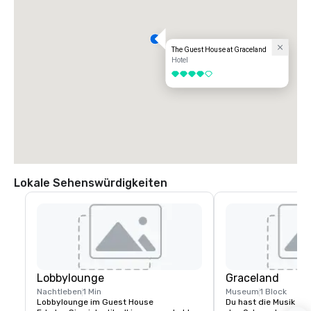
The Guest House at Graceland
Hotel
4 von 5
Lokale Sehenswürdigkeiten
Lobbylounge
Graceland
Nachtleben
1 Min
Museum
1 Block
Lobbylounge im Guest House

Du hast die Musik gehö