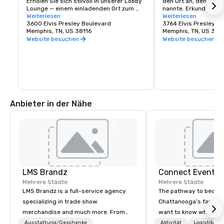
Erholen Sie sich stilvoll in unserer Lobby 
den Ort an, den Elvis
Lounge — einem einladenden Ort zum 
nannte. Erkunden Si
Entspannen, Auftanken und Vernetzen. 
Weiterlesen
Herrenhaus, spazieren
Weiterlesen
Genießen Sie handgemachte Cocktails, 
3600 Elvis Presley Boulevard
Gärten, in denen er R
3764 Elvis Presley B
lokale Biere und vom Süden inspirierte 
Memphis, TN, US 38116
besichtigen Sie die F
Memphis, TN, US 381
Häppchen in einer warmen, eleganten 
er von Show zu Show r
Website besuchen
Website besuchen
Umgebung. Mit abendlicher Live-
besuchen Sie Elvis P
Unterhaltung und viel Elvis-Charme ist 
Entertainment Comple
es der perfekte Ort, um sich unter die 
unvergessliches Erle
Leute zu mischen oder sich nach einem 
Kostümen, Artefakten
Tag voller Tagungen oder 
Erinnerungsstücken vo
Besichtigungen zu entspannen.
Familie.
Anbieter in der Nähe
LMS Brandz
Connect Event G
Mehrere Städte
Mehrere Städte
LMS Brandz is a full-service agency
The pathway to becom
specializing in trade show
Chattanooga’s favorite
merchandise and much more. From
want to know where w
booth giveaways and branded apparel
we’re going to have to
Ausstattung/Geschenke
Aktivität
Logistik/De