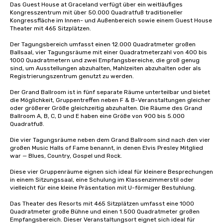
Das Guest House at Graceland verfügt über ein weitläufiges 
Kongresszentrum mit über 50.000 Quadratfuß traditioneller 
Kongressfläche im Innen- und Außenbereich sowie einem Guest House 
Theater mit 465 Sitzplätzen. 

Der Tagungsbereich umfasst einen 12.000 Quadratmeter großen 
Ballsaal, vier Tagungsräume mit einer Quadratmeterzahl von 400 bis 
1000 Quadratmetern und zwei Empfangsbereiche, die groß genug 
sind, um Ausstellungen abzuhalten, Mahlzeiten abzuhalten oder als 
Registrierungszentrum genutzt zu werden.

Der Grand Ballroom ist in fünf separate Räume unterteilbar und bietet 
die Möglichkeit, Gruppentreffen neben F & B-Veranstaltungen gleicher 
oder größerer Größe gleichzeitig abzuhalten. Die Räume des Grand 
Ballroom A, B, C, D und E haben eine Größe von 900 bis 5.000 
Quadratfuß.

Die vier Tagungsräume neben dem Grand Ballroom sind nach den vier 
großen Music Halls of Fame benannt, in denen Elvis Presley Mitglied 
war — Blues, Country, Gospel und Rock. 

Diese vier Gruppenräume eignen sich ideal für kleinere Besprechungen 
in einem Sitzungssaal, eine Schulung im Klassenzimmerstil oder 
vielleicht für eine kleine Präsentation mit U-förmiger Bestuhlung. 

Das Theater des Resorts mit 465 Sitzplätzen umfasst eine 1000 
Quadratmeter große Bühne und einen 1.500 Quadratmeter großen 
Empfangsbereich. Dieser Veranstaltungsort eignet sich ideal für 