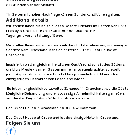
made us truly unstopp
24 Stunden vor der Ankunft. 

services, meeting plan
* In Zeiten mit hoher Nachfrage können Sonderkonditionen gelten.
incentive travel all un
Additional details
umbrella. Our clients wer
Wir stellen Ihnen ein beispielloses Resort-Erlebnis im Herzen von Elvis 
like to keep things fre
Presley's Graceland® vor! Über 80.000 Quadratfuß 
decided it was time fo
Tagungs-/Veranstaltungsfläche.

change. That’s when 
Wir stellen Ihnen ein außergewöhnliches Hotelerlebnis vor, nur wenige 
into Connect Event Gro
Schritte vom Graceland Mansion entfernt — The Guest House at 
new name really enc
Graceland. 

exactly what we do. W
Inspiriert von der gleichen herzlichen Gastfreundschaft des Südens, 
groups of people thro
die Elvis Presley seinen Gästen immer entgegenbrachte, spiegelt 
events, meetings, and 
jeder Aspekt dieses neuen Hotels Elvis persönlichen Stil und den 
einzigartigen Charakter von Graceland wider.

with the new brand, w
our company headquar
 Es ist ein unglaubliches „zweites Zuhause“ in Graceland, wo die Gäste 
beautiful Chattanooga
königliche Behandlung und erstklassige Annehmlichkeiten genießen, 
auf die der King of Rock 'n' Roll stolz sein würde. 

And the rest, as they sa
And that’s how we be
Das Guest House in Graceland heißt Sie willkommen.

leading Chattanooga 
Das Guest House at Graceland ist das einzige Hotel in Graceland.
Folgen Sie uns