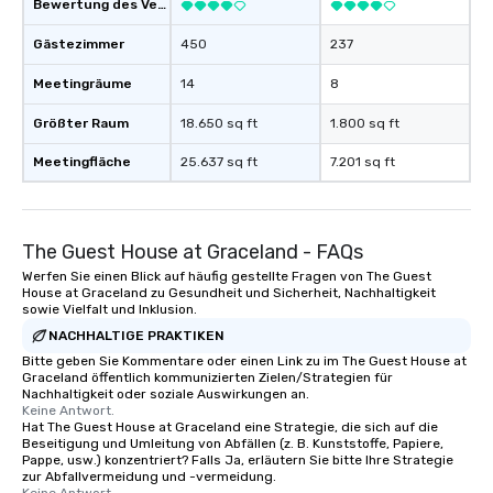
Bewertung des Veranstaltungsortes
Gästezimmer
450
237
Meetingräume
14
8
Größter Raum
18.650 sq ft
1.800 sq ft
Meetingfläche
25.637 sq ft
7.201 sq ft
The Guest House at Graceland - FAQs
Werfen Sie einen Blick auf häufig gestellte Fragen von The Guest
House at Graceland zu Gesundheit und Sicherheit, Nachhaltigkeit
sowie Vielfalt und Inklusion.
NACHHALTIGE PRAKTIKEN
Bitte geben Sie Kommentare oder einen Link zu im The Guest House at
Graceland öffentlich kommunizierten Zielen/Strategien für
Nachhaltigkeit oder soziale Auswirkungen an.
Keine Antwort.
Hat The Guest House at Graceland eine Strategie, die sich auf die
Beseitigung und Umleitung von Abfällen (z. B. Kunststoffe, Papiere,
Pappe, usw.) konzentriert? Falls Ja, erläutern Sie bitte Ihre Strategie
zur Abfallvermeidung und -vermeidung.