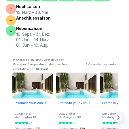
Hochsaison
15. März - 30. Mai
Anschlusssaison
Nebensaison
16. Sept. - 31. Dez.
01. Jan. - 14. März
01. Juni - 10. Aug.
Planer, die sich "The Guest House at
Graceland" angesehen haben, warfen
5 Veranstaltungsorte
ebenfalls einen Blick auf
Promote your venue
Promote your venue
Promote your ve
Luxushotel in
Luxushotel in
Luxushotel in
Washington
, DC
Washington
, DC
Washington
, DC
Gästezimmer
:
237
Gästezimmer
:
220
Gästezimmer
:
237