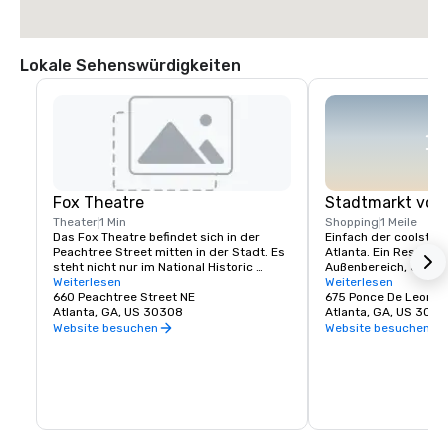
Lokale Sehenswürdigkeiten
Fox Theatre
Stadtmarkt von
Theater
1 Min
Shopping
1 Meile
Das Fox Theatre befindet sich in der 
Einfach der coolste u
Peachtree Street mitten in der Stadt. Es 
Atlanta. Ein Restaura
steht nicht nur im National Historic 
Außenbereich, ein sc
Register, sondern ist auch eines der 
Weiterlesen
einem Spielbereich au
Weiterlesen
beliebtesten Wahrzeichen der Stadt, da 
660 Peachtree Street NE
km vom Hotel entfern
675 Ponce De Leon A
es für die Bürger von Atlanta ein echter 
Atlanta, GA, US 30308
Atlanta, GA, US 303
Erinnerungsstein ist. Sie sind vielleicht 
Website besuchen
Website besuchen
hierher gekommen, um ihren ersten 
Auftritt oder ihre Broadway-Show zu 
sehen, sie hatten ihr erstes Date hier und 
vielleicht hatten sie sogar ihren ersten 
Kuss auf dem Balkon. Unsere Ballsäle 
sind spektakulär und haben schon alles 
veranstaltet, von Sweet 16s bis hin zu 
Hochzeiten und Firmenveranstaltungen. 