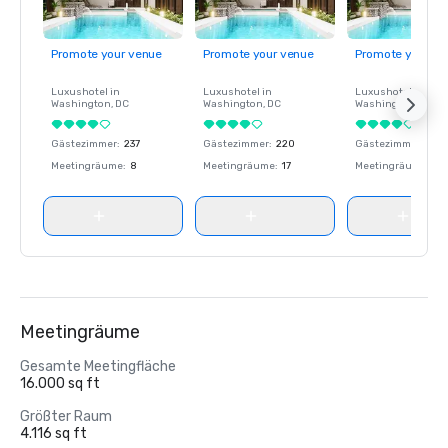
Promote your venue
Promote your venue
Promote your ve
Luxushotel in
Luxushotel in
Luxushotel in
Washington
, DC
Washington
, DC
Washington
, DC
Gästezimmer
:
237
Gästezimmer
:
220
Gästezimmer
:
237
Meetingräume
:
8
Meetingräume
:
17
Meetingräume
:
8
Meetingräume
Gesamte Meetingfläche
16.000 sq ft
Größter Raum
4.116 sq ft