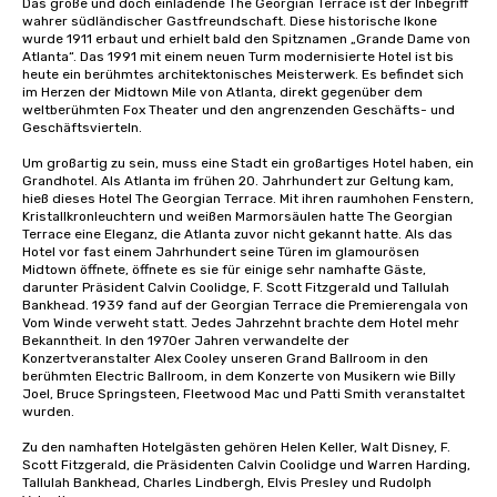
Das große und doch einladende The Georgian Terrace ist der Inbegriff 
wahrer südländischer Gastfreundschaft. Diese historische Ikone 
wurde 1911 erbaut und erhielt bald den Spitznamen „Grande Dame von 
Atlanta“. Das 1991 mit einem neuen Turm modernisierte Hotel ist bis 
heute ein berühmtes architektonisches Meisterwerk. Es befindet sich 
im Herzen der Midtown Mile von Atlanta, direkt gegenüber dem 
weltberühmten Fox Theater und den angrenzenden Geschäfts- und 
Geschäftsvierteln.

Um großartig zu sein, muss eine Stadt ein großartiges Hotel haben, ein 
Grandhotel. Als Atlanta im frühen 20. Jahrhundert zur Geltung kam, 
hieß dieses Hotel The Georgian Terrace. Mit ihren raumhohen Fenstern, 
Kristallkronleuchtern und weißen Marmorsäulen hatte The Georgian 
Terrace eine Eleganz, die Atlanta zuvor nicht gekannt hatte. Als das 
Hotel vor fast einem Jahrhundert seine Türen im glamourösen 
Midtown öffnete, öffnete es sie für einige sehr namhafte Gäste, 
darunter Präsident Calvin Coolidge, F. Scott Fitzgerald und Tallulah 
Bankhead. 1939 fand auf der Georgian Terrace die Premierengala von 
Vom Winde verweht statt. Jedes Jahrzehnt brachte dem Hotel mehr 
Bekanntheit. In den 1970er Jahren verwandelte der 
Konzertveranstalter Alex Cooley unseren Grand Ballroom in den 
berühmten Electric Ballroom, in dem Konzerte von Musikern wie Billy 
Joel, Bruce Springsteen, Fleetwood Mac und Patti Smith veranstaltet 
wurden.

Zu den namhaften Hotelgästen gehören Helen Keller, Walt Disney, F. 
Scott Fitzgerald, die Präsidenten Calvin Coolidge und Warren Harding, 
Tallulah Bankhead, Charles Lindbergh, Elvis Presley und Rudolph 