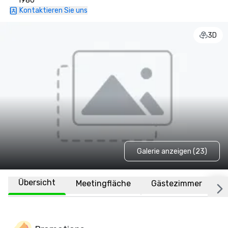
1980
Kontaktieren Sie uns
3D
Galerie anzeigen (23)
Übersicht
Meetingfläche
Gästezimmer
O