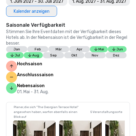
1. Juni 2027 - 30. Juli 2027
1. Aug. 2027 - 31. Aug. 2027
Kalender anzeigen
Saisonale Verfügbarkeit
Stimmen Sie Ihre Eventdaten mit der Verfügbarkeit dieses
Hotels ab. In der Nebensaison ist die Verfügbarkeit in der Regel
besser.
Jan
Feb
Mär
Apr
Mai
Jun
Jul
Aug
Sep
Okt
Nov
Dez
Hochsaison
Anschlusssaison
Nebensaison
01. Mai - 31. Aug.
Planer, die sich "The Georgian Terrace Hotel"
angesehen haben, warfen ebenfalls einen
5 Veranstaltungsorte
Blick auf