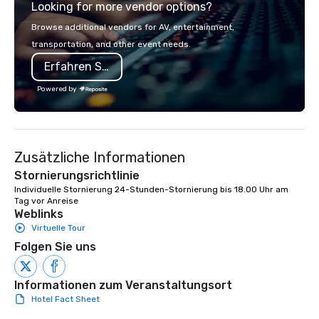
Looking for more vendor options?
you're celebrating a m
bonding with your tea
Browse additional vendors for AV, entertainment,
the kind of party peopl
transportation, and other event needs.
we've got something f
Erfahren Sie mehr
Powered by
Zusätzliche Informationen
Stornierungsrichtlinie
Individuelle Stornierung 24-Stunden-Stornierung bis 18.00 Uhr am 
Tag vor Anreise
Weblinks
Virtuelle Tour
Folgen Sie uns
Informationen zum Veranstaltungsort
Hotel Fact Sheet