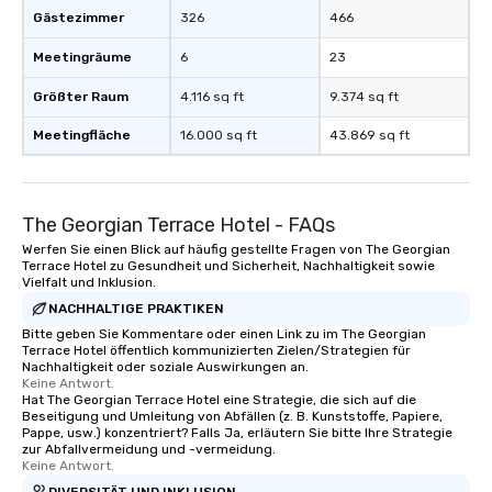
Gästezimmer
326
466
Meetingräume
6
23
Größter Raum
4.116 sq ft
9.374 sq ft
Meetingfläche
16.000 sq ft
43.869 sq ft
The Georgian Terrace Hotel - FAQs
Werfen Sie einen Blick auf häufig gestellte Fragen von The Georgian
Terrace Hotel zu Gesundheit und Sicherheit, Nachhaltigkeit sowie
Vielfalt und Inklusion.
NACHHALTIGE PRAKTIKEN
Bitte geben Sie Kommentare oder einen Link zu im The Georgian
Terrace Hotel öffentlich kommunizierten Zielen/Strategien für
Nachhaltigkeit oder soziale Auswirkungen an.
Keine Antwort.
Hat The Georgian Terrace Hotel eine Strategie, die sich auf die
Beseitigung und Umleitung von Abfällen (z. B. Kunststoffe, Papiere,
Pappe, usw.) konzentriert? Falls Ja, erläutern Sie bitte Ihre Strategie
zur Abfallvermeidung und -vermeidung.
Keine Antwort.
DIVERSITÄT UND INKLUSION