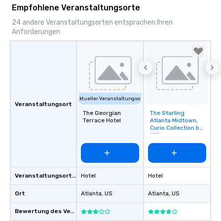
Empfohlene Veranstaltungsorte
24 andere Veranstaltungsorten entsprachen Ihren
Anforderungen
Aktueller Veranstaltungsort
Veranstaltungsort
The Georgian
The Starling
Removed from
Terrace Hotel
Atlanta Midtown,
favorites
Curio Collection by
Hilton
Veranstaltungsortstyp
Hotel
Hotel
Ort
Atlanta
, US
Atlanta
, US
Bewertung des Veranstaltungsortes