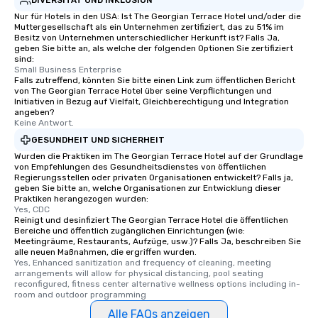
Nur für Hotels in den USA: Ist The Georgian Terrace Hotel und/oder die
Muttergesellschaft als ein Unternehmen zertifiziert, das zu 51% im
Besitz von Unternehmen unterschiedlicher Herkunft ist? Falls Ja,
geben Sie bitte an, als welche der folgenden Optionen Sie zertifiziert
sind:
Small Business Enterprise
Falls zutreffend, könnten Sie bitte einen Link zum öffentlichen Bericht
von The Georgian Terrace Hotel über seine Verpflichtungen und
Initiativen in Bezug auf Vielfalt, Gleichberechtigung und Integration
angeben?
Keine Antwort.
GESUNDHEIT UND SICHERHEIT
Wurden die Praktiken im The Georgian Terrace Hotel auf der Grundlage
von Empfehlungen des Gesundheitsdienstes von öffentlichen
Regierungsstellen oder privaten Organisationen entwickelt? Falls ja,
geben Sie bitte an, welche Organisationen zur Entwicklung dieser
Praktiken herangezogen wurden:
Yes, CDC
Reinigt und desinfiziert The Georgian Terrace Hotel die öffentlichen
Bereiche und öffentlich zugänglichen Einrichtungen (wie:
Meetingräume, Restaurants, Aufzüge, usw.)? Falls Ja, beschreiben Sie
alle neuen Maßnahmen, die ergriffen wurden.
Yes, Enhanced sanitization and frequency of cleaning, meeting 
arrangements will allow for physical distancing, pool seating 
reconfigured, fitness center alternative wellness options including in-
room and outdoor programming
Alle FAQs anzeigen