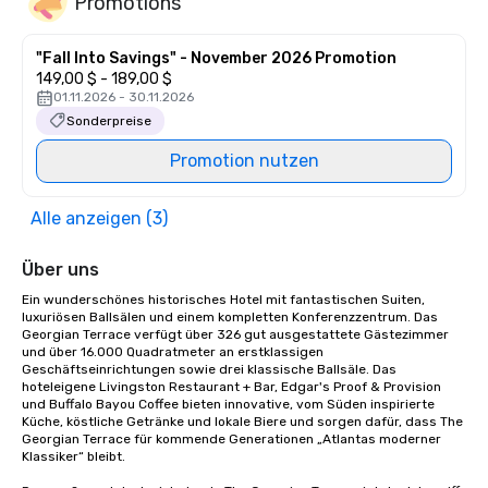
Promotions
"Fall Into Savings" - November 2026 Promotion
149,00 $ - 189,00 $
01.11.2026 - 30.11.2026
Sonderpreise
Promotion nutzen
Alle anzeigen (3)
Über uns
Ein wunderschönes historisches Hotel mit fantastischen Suiten, 
luxuriösen Ballsälen und einem kompletten Konferenzzentrum. Das 
Georgian Terrace verfügt über 326 gut ausgestattete Gästezimmer 
und über 16.000 Quadratmeter an erstklassigen 
Geschäftseinrichtungen sowie drei klassische Ballsäle. Das 
hoteleigene Livingston Restaurant + Bar, Edgar's Proof & Provision 
und Buffalo Bayou Coffee bieten innovative, vom Süden inspirierte 
Küche, köstliche Getränke und lokale Biere und sorgen dafür, dass The 
Georgian Terrace für kommende Generationen „Atlantas moderner 
Klassiker“ bleibt.
